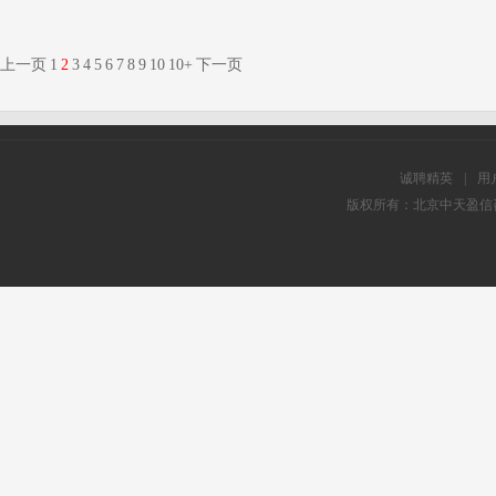
上一页
1
2
3
4
5
6
7
8
9
10
10+
下一页
诚聘精英
|
用
版权所有：北京中天盈信