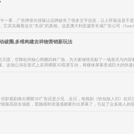
？
乍一看，广告牌竖向排版让品牌缺失了很多文字信息，让人怀疑这是不是
其实藏着这次“失误”的真相。这是澳大利亚盛世长城广告公司（Saatchi 
联动破圈,多维构建吉祥物营销新玩法
打气天团，空降杭州核心商圈武林广场，为大家倾情呈献了一场形式与内容
爆。这场公演在形式上采用裸眼3D双屏互动，将楼体屏幕变成巨大的快递箱
，但影视剧推出裸眼3D广告还是少见，近日，电视剧《恰似故人归》在武
P摸脸高甜名场面，震撼感和浪漫感都要扑出屏幕了，引起了众多路人的驻足