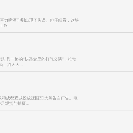
喜力啤酒印刷出现了失误。但仔细看，这块
&...
都别具一格的“快递盒里的打气公演”，推动
，猫天天...
汉和成都双城投放裸眼3D大屏告白广告。电
观赏与拍摄...