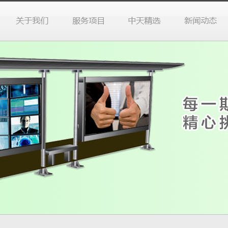
于我们
务项目
天精选
业动态